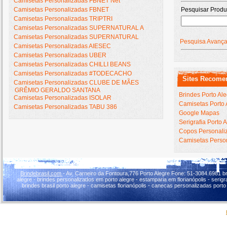
Camisetas Personalizadas FBNET Net
Camisetas Personalizadas FBNET
Pesquisar Produ
Camisetas Personalizadas TRIPTRI
Camisetas Personalizadas SUPERNATURAL A
Camisetas Personalizadas SUPERNATURAL
Pesquisa Avanç
Camisetas Personalizadas AIESEC
Camisetas Personalizadas UBER
Camisetas Personalizadas CHILLI BEANS
Camisetas Personalizadas #TODECACHO
Sites Recome
Camisetas Personalizadas CLUBE DE MÃES
GRÊMIO GERALDO SANTANA
Brindes Porto Al
Camisetas Personalizadas ISOLAR
Camisetas Porto 
Camisetas Personalizadas TABU 386
Google Mapas
Serigrafia Porto 
Copos Personaliz
Camisetas Person
Brindebrasil.com
- Av. Carneiro da Fontoura,776 Porto Alegre Fone: 51-3084.6981 br
alegre - brindes personalizados em porto alegre - estamparia em florianópolis - serigraf
brindes brasil porto alegre - camisetas florianópolis - canecas personalizadas porto 