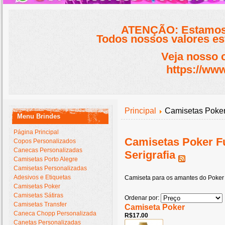
ATENÇÃO: Estamos 
Todos nossos valores est
Veja nosso 
https://www
Principal
Camisetas Poker F
Menu Brindes
Página Principal
Camisetas Poker Ful
Copos Personalizados
Canecas Personalizadas
Serigrafia
Camisetas Porto Alegre
Camisetas Personalizadas
Adesivos e Etiquetas
Camiseta para os amantes do Poker ! 
Camisetas Poker
Camisetas Sátiras
Ordenar por:
Camisetas Transfer
Camiseta Poker
Caneca Chopp Personalizada
R$17.00
Canetas Personalizadas