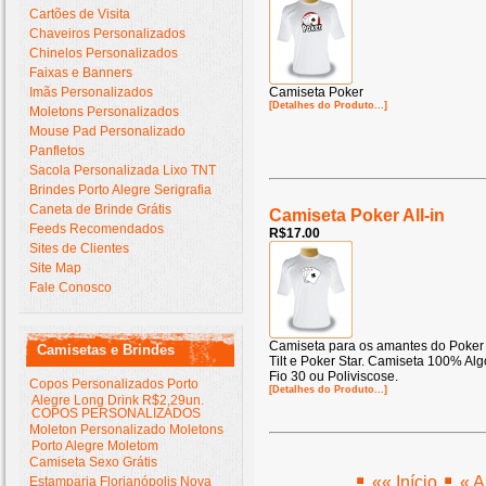
Cartões de Visita
Chaveiros Personalizados
Chinelos Personalizados
Faixas e Banners
Imãs Personalizados
Camiseta Poker
[Detalhes do Produto...]
Moletons Personalizados
Mouse Pad Personalizado
Panfletos
Sacola Personalizada Lixo TNT
Brindes Porto Alegre Serigrafia
Caneta de Brinde Grátis
Camiseta Poker All-in
Feeds Recomendados
R$17.00
Sites de Clientes
Site Map
Fale Conosco
Camiseta para os amantes do Poker .
Camisetas e Brindes
Tilt e Poker Star. Camiseta 100% Al
Fio 30 ou Poliviscose.
Copos Personalizados Porto
[Detalhes do Produto...]
Alegre Long Drink R$2,29un.
COPOS PERSONALIZADOS
Moleton Personalizado Moletons
Porto Alegre Moletom
Camiseta Sexo Grátis
«« Início
« A
Estamparia Florianópolis Nova