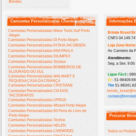
Brindes
Camisetas Personalizadas Clientes
Informações 
Camisetas Personalizadas Wave Tools Surf Porto
Brinde Brasil B
Alegre
CNPJ-34.149.747
Camisetas Personalizadas Oi Porto Alegre
Camisetas Personalizadas AYSHA JACOBSEN
Loja Zona Norte
Camisetas Personalizadas ANA PAULA
Av. Carneiro da 
Camisetas Personalizadas DILIMPEX
Atendimento:
Camisetas Personalizadas Sinalux
Seg. a Sex. 9:00
Camisetas Personalizadas BOMBEIROS DE
ELDORADO DO SUL
Ligue Fácil
:
080
Camisetas Personalizadas WALMART E
Oi
- 51-98409.69
PEQUENA CASA DA CRIANÇA
Camisetas Personalizadas CRISTIANE
Tim
51-98341.82
Camisetas Personalizadas CIA DOS
brinde_brasil@h
TACÓGRAFOS
contato@brindeb
Camisetas Personalizadas UFRGS
Camisetas Personalizadas Wizard Porto Alegre
Camisetas Personalizadas 60 Feira do Livro de
Porto Alegre
Procurar Brin
Camisetas Personalizadas Tecline
Camisetas Personalizadas HELEN
Camisetas Personalizadas LIVEMODEL
Todos os Produt