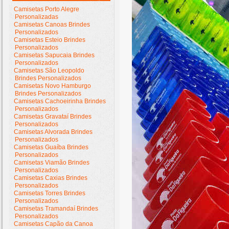
Camisetas Porto Alegre
Personalizadas
Camisetas Canoas Brindes
Personalizados
Camisetas Esteio Brindes
Personalizados
Camisetas Sapucaia Brindes
Personalizados
Camisetas São Leopoldo
Brindes Personalizados
Camisetas Novo Hamburgo
Brindes Personalizados
Camisetas Cachoeirinha Brindes
Personalizados
Camisetas Gravataí Brindes
Personalizados
Camisetas Alvorada Brindes
Personalizados
Camisetas Guaíba Brindes
Personalizados
Camisetas Viamão Brindes
Personalizados
Camisetas Caxias Brindes
Personalizados
Camisetas Torres Brindes
Personalizados
Camisetas Tramandaí Brindes
Personalizados
Camisetas Capão da Canoa