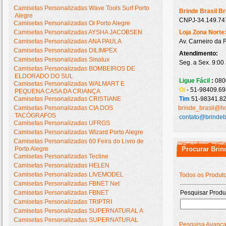
Camisetas Personalizadas Wave Tools Surf Porto
Brinde Brasil B
Alegre
CNPJ-34.149.747
Camisetas Personalizadas Oi Porto Alegre
Camisetas Personalizadas AYSHA JACOBSEN
Loja Zona Norte
Camisetas Personalizadas ANA PAULA
Av. Carneiro da 
Camisetas Personalizadas DILIMPEX
Atendimento:
Camisetas Personalizadas Sinalux
Seg. a Sex. 9:00
Camisetas Personalizadas BOMBEIROS DE
ELDORADO DO SUL
Ligue Fácil
:
080
Camisetas Personalizadas WALMART E
Oi
- 51-98409.69
PEQUENA CASA DA CRIANÇA
Camisetas Personalizadas CRISTIANE
Tim
51-98341.82
Camisetas Personalizadas CIA DOS
brinde_brasil@h
TACÓGRAFOS
contato@brindeb
Camisetas Personalizadas UFRGS
Camisetas Personalizadas Wizard Porto Alegre
Camisetas Personalizadas 60 Feira do Livro de
Porto Alegre
Procurar Brin
Camisetas Personalizadas Tecline
Camisetas Personalizadas HELEN
Camisetas Personalizadas LIVEMODEL
Todos os Produt
Camisetas Personalizadas FBNET Net
Camisetas Personalizadas FBNET
Pesquisar Produ
Camisetas Personalizadas TRIPTRI
Camisetas Personalizadas SUPERNATURAL A
Camisetas Personalizadas SUPERNATURAL
Pesquisa Avanç