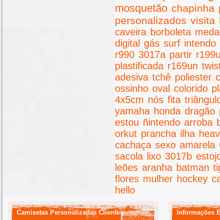
mosquetão
chapinha
personalizados
visita
caveira
borboleta
meda
digital
gás
surf
intendo
r990
3017a
partir
r199
plastificada
r169un
twis
adesiva
tchê
poliester
ossinho
oval
colorido
pl
4x5cm
nós
fita
triângul
yamaha
honda
dragão
estou
ñintendo
arroba
orkut
prancha
ilha
hea
cachaça
sexo
amarela
sacola
lixo
3017b
estoj
leões
aranha
batman
t
flores
mulher
hockey
c
hello
Camisetas Personalizadas Clientes
Informações 