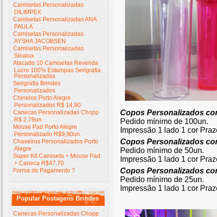
Camisetas Personalizadas
DILIMPEX
Camisetas Personalizadas ANA
PAULA
Camisetas Personalizadas
AYSHA JACOBSEN
Camisetas Personalizadas
Sinalux
Atacado 10 Camisetas Revenda
Lucro 100% Estampas Serigrafia
Personalizadas
Serigrafia Brindes
Personalizados
Chinelos Porto Alegre
Personalizados R$ 14,90
Copos Personalizados co
Canecas Personalizadas Chopp
R$ 2,79un
Pedido mínimo de 100un.
Mouse Pad Porto Alegre
Impressão 1 lado 1 cor Praz
Personalizado R$9,90un.
Copos Personalizados co
Chaveiros Personalizados Porto
Alegre
Pedido mínimo de 50un.
Super Kit Camiseta + Mouse Pad
Impressão 1 lado 1 cor Praz
+ Caneca R$47,70
Copos Personalizados co
Forma de Pagamento ?
Pedido mínimo de 25un.
Impressão 1 lado 1 cor Praz
Popular Postagens Brindes
Canecas Personalizadas Chopp