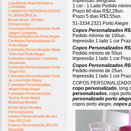
Impressão Serigrafia
Loja Brinde Brasil Brindes e
1 cor - 1 Lado Pedido míni
Camisetas
Prazo 60 dias R$2,29un.
CAMISETAS PERSONALIZADAS
FLORIANÓPOLIS
Prazo 5 dias R$3,55un.
Brinde Brasil - Brindes
51-3334.2321 Porto Alegre
Promocionais
Camisetas Personalizadas Porto
Copos Personalizados R$
Alegre Camisetas
Pedido mínimo de 100un.
Personalizadas em Porto Alegre
Impressão 1 lado 1 cor Praz
Camisetas Personalizadas Oi
Porto Alegre
Copos Personalizados R$
Camisetas Personalizadas Wave
Pedido mínimo de 50un.
Tools Surf Porto Alegre
Impressão 1 lado 1 cor Praz
Camisetas Gaúchas Camisetas
Gauderias
Copos Personalizados R$
Camisetas Personalizadas Porto
Pedido mínimo de 25un.
Alegre RS
Impressão 1 lado 1 cor Praz
Camisetas Personalizadas Feira
do Livro Porto Alegre
COPOS PERSONALIZADOS P
Camisetas Personalizadas
copo personalizado
, long
Wizard Porto Alegre
personalizados
, copo porto
Camisetas Personalizadas
Tecline Porto Alegre
personalizado porto alegr
WhatsApp Brindes
copos porto alegre,
copos p
Brinde Brasil Brindes
Personalizados
Caneca Personalizada dia dos
Pais R$ 25,60
Caneca Personalizada 30% De
Desconto