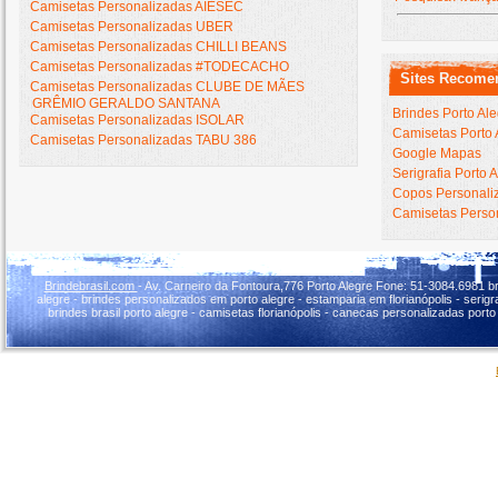
Camisetas Personalizadas AIESEC
Camisetas Personalizadas UBER
Camisetas Personalizadas CHILLI BEANS
Camisetas Personalizadas #TODECACHO
Sites Recome
Camisetas Personalizadas CLUBE DE MÃES
GRÊMIO GERALDO SANTANA
Brindes Porto Al
Camisetas Personalizadas ISOLAR
Camisetas Porto 
Camisetas Personalizadas TABU 386
Google Mapas
Serigrafia Porto 
Copos Personaliz
Camisetas Person
Brindebrasil.com
- Av. Carneiro da Fontoura,776 Porto Alegre Fone: 51-3084.6981 br
alegre - brindes personalizados em porto alegre - estamparia em florianópolis - serigraf
brindes brasil porto alegre - camisetas florianópolis - canecas personalizadas porto 