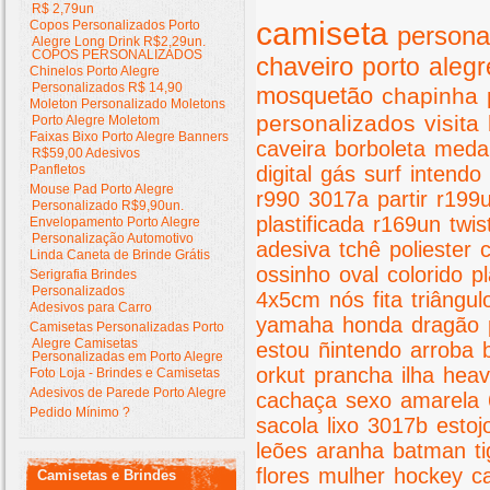
R$ 2,79un
camiseta
Copos Personalizados Porto
persona
Alegre Long Drink R$2,29un.
COPOS PERSONALIZADOS
chaveiro
porto
alegr
Chinelos Porto Alegre
Personalizados R$ 14,90
mosquetão
chapinha
Moleton Personalizado Moletons
personalizados
visita
Porto Alegre Moletom
Faixas Bixo Porto Alegre Banners
caveira
borboleta
meda
R$59,00 Adesivos
Panfletos
digital
gás
surf
intendo
Mouse Pad Porto Alegre
r990
3017a
partir
r199
Personalizado R$9,90un.
plastificada
r169un
twis
Envelopamento Porto Alegre
Personalização Automotivo
adesiva
tchê
poliester
Linda Caneta de Brinde Grátis
ossinho
oval
colorido
pl
Serigrafia Brindes
Personalizados
4x5cm
nós
fita
triângul
Adesivos para Carro
yamaha
honda
dragão
Camisetas Personalizadas Porto
Alegre Camisetas
estou
ñintendo
arroba
Personalizadas em Porto Alegre
orkut
prancha
ilha
hea
Foto Loja - Brindes e Camisetas
Adesivos de Parede Porto Alegre
cachaça
sexo
amarela
Pedido Mínimo ?
sacola
lixo
3017b
estoj
leões
aranha
batman
t
flores
mulher
hockey
c
Camisetas e Brindes