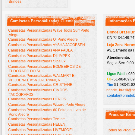
Brindes
Camisetas Personalizadas Clientes
Informações 
Camisetas Personalizadas Wave Tools Surf Porto
Brinde Brasil B
Alegre
CNPJ-34.149.747
Camisetas Personalizadas Oi Porto Alegre
Camisetas Personalizadas AYSHA JACOBSEN
Loja Zona Norte
Camisetas Personalizadas ANA PAULA
Av. Carneiro da 
Camisetas Personalizadas DILIMPEX
Atendimento:
Camisetas Personalizadas Sinalux
Seg. a Sex. 9:00
Camisetas Personalizadas BOMBEIROS DE
ELDORADO DO SUL
Ligue Fácil
:
080
Camisetas Personalizadas WALMART E
Oi
- 51-98409.69
PEQUENA CASA DA CRIANÇA
Camisetas Personalizadas CRISTIANE
Tim
51-98341.82
Camisetas Personalizadas CIA DOS
brinde_brasil@h
TACÓGRAFOS
contato@brindeb
Camisetas Personalizadas UFRGS
Camisetas Personalizadas Wizard Porto Alegre
Camisetas Personalizadas 60 Feira do Livro de
Porto Alegre
Procurar Brin
Camisetas Personalizadas Tecline
Camisetas Personalizadas HELEN
Camisetas Personalizadas LIVEMODEL
Todos os Produt