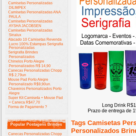
Camisetas Personalizadas
DILIMPEX
Camisetas Personalizadas ANA
PAULA
Camisetas Personalizadas
AYSHA JACOBSEN
Camisetas Personalizadas
Sinalux
Atacado 10 Camisetas Revenda
Lucro 100% Estampas Serigrafia
Personalizadas
Serigrafia Brindes
Personalizados
Chinelos Porto Alegre
Personalizados R$ 14,90
Canecas Personalizadas Chopp
R$ 2,79un
Mouse Pad Porto Alegre
Personalizado R$9,90un.
Chaveiros Personalizados Porto
Alegre
Super Kit Camiseta + Mouse Pad
+ Caneca R$47,70
Long Drink R$1
Forma de Pagamento ?
Prazo de entrega de 1
Tags Camisetas Per
Popular Postagens Brindes
Personalizados Brin
Canecas Personalizadas Chopp