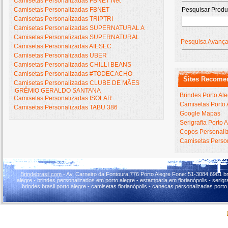
Camisetas Personalizadas FBNET Net
Camisetas Personalizadas FBNET
Pesquisar Produ
Camisetas Personalizadas TRIPTRI
Camisetas Personalizadas SUPERNATURAL A
Camisetas Personalizadas SUPERNATURAL
Pesquisa Avanç
Camisetas Personalizadas AIESEC
Camisetas Personalizadas UBER
Camisetas Personalizadas CHILLI BEANS
Camisetas Personalizadas #TODECACHO
Sites Recome
Camisetas Personalizadas CLUBE DE MÃES
GRÊMIO GERALDO SANTANA
Brindes Porto Al
Camisetas Personalizadas ISOLAR
Camisetas Porto 
Camisetas Personalizadas TABU 386
Google Mapas
Serigrafia Porto 
Copos Personaliz
Camisetas Person
Brindebrasil.com
- Av. Carneiro da Fontoura,776 Porto Alegre Fone: 51-3084.6981 br
alegre - brindes personalizados em porto alegre - estamparia em florianópolis - serigraf
brindes brasil porto alegre - camisetas florianópolis - canecas personalizadas porto 