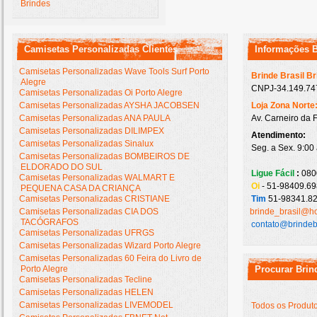
Brindes
Camisetas Personalizadas Clientes
Informações 
Camisetas Personalizadas Wave Tools Surf Porto
Brinde Brasil B
Alegre
CNPJ-34.149.747
Camisetas Personalizadas Oi Porto Alegre
Camisetas Personalizadas AYSHA JACOBSEN
Loja Zona Norte
Camisetas Personalizadas ANA PAULA
Av. Carneiro da 
Camisetas Personalizadas DILIMPEX
Atendimento:
Camisetas Personalizadas Sinalux
Seg. a Sex. 9:00
Camisetas Personalizadas BOMBEIROS DE
ELDORADO DO SUL
Ligue Fácil
:
080
Camisetas Personalizadas WALMART E
Oi
- 51-98409.69
PEQUENA CASA DA CRIANÇA
Camisetas Personalizadas CRISTIANE
Tim
51-98341.82
Camisetas Personalizadas CIA DOS
brinde_brasil@h
TACÓGRAFOS
contato@brindeb
Camisetas Personalizadas UFRGS
Camisetas Personalizadas Wizard Porto Alegre
Camisetas Personalizadas 60 Feira do Livro de
Porto Alegre
Procurar Brin
Camisetas Personalizadas Tecline
Camisetas Personalizadas HELEN
Camisetas Personalizadas LIVEMODEL
Todos os Produt