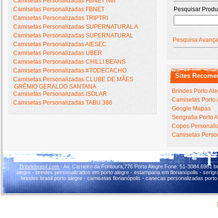
Camisetas Personalizadas FBNET Net
Camisetas Personalizadas FBNET
Pesquisar Produ
Camisetas Personalizadas TRIPTRI
Camisetas Personalizadas SUPERNATURAL A
Camisetas Personalizadas SUPERNATURAL
Pesquisa Avanç
Camisetas Personalizadas AIESEC
Camisetas Personalizadas UBER
Camisetas Personalizadas CHILLI BEANS
Camisetas Personalizadas #TODECACHO
Sites Recome
Camisetas Personalizadas CLUBE DE MÃES
GRÊMIO GERALDO SANTANA
Brindes Porto Al
Camisetas Personalizadas ISOLAR
Camisetas Porto 
Camisetas Personalizadas TABU 386
Google Mapas
Serigrafia Porto 
Copos Personaliz
Camisetas Person
Brindebrasil.com
- Av. Carneiro da Fontoura,776 Porto Alegre Fone: 51-3084.6981 br
alegre - brindes personalizados em porto alegre - estamparia em florianópolis - serigraf
brindes brasil porto alegre - camisetas florianópolis - canecas personalizadas porto 