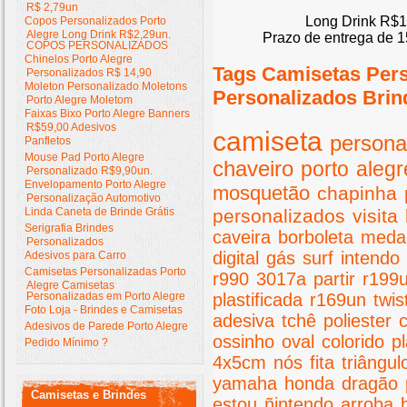
R$ 2,79un
Long Drink R$1
Copos Personalizados Porto
Alegre Long Drink R$2,29un.
Prazo de entrega de 1
COPOS PERSONALIZADOS
Chinelos Porto Alegre
Tags Camisetas Per
Personalizados R$ 14,90
Moleton Personalizado Moletons
Personalizados Brin
Porto Alegre Moletom
Faixas Bixo Porto Alegre Banners
R$59,00 Adesivos
camiseta
persona
Panfletos
Mouse Pad Porto Alegre
chaveiro
porto
alegr
Personalizado R$9,90un.
Envelopamento Porto Alegre
mosquetão
chapinha
Personalização Automotivo
Linda Caneta de Brinde Grátis
personalizados
visita
Serigrafia Brindes
caveira
borboleta
meda
Personalizados
digital
gás
surf
intendo
Adesivos para Carro
Camisetas Personalizadas Porto
r990
3017a
partir
r199
Alegre Camisetas
Personalizadas em Porto Alegre
plastificada
r169un
twis
Foto Loja - Brindes e Camisetas
adesiva
tchê
poliester
Adesivos de Parede Porto Alegre
ossinho
oval
colorido
pl
Pedido Mínimo ?
4x5cm
nós
fita
triângul
yamaha
honda
dragão
Camisetas e Brindes
estou
ñintendo
arroba