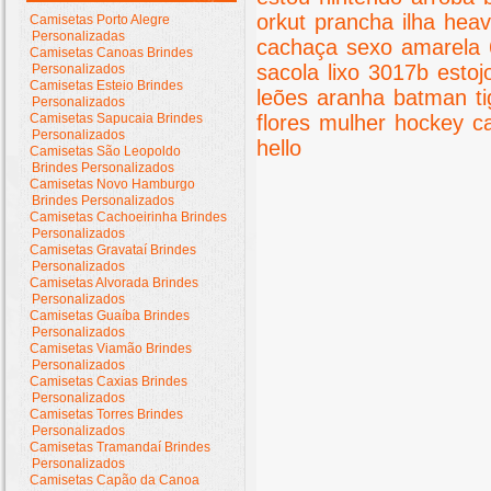
orkut
prancha
ilha
hea
Camisetas Porto Alegre
Personalizadas
cachaça
sexo
amarela
Camisetas Canoas Brindes
sacola
lixo
3017b
estoj
Personalizados
Camisetas Esteio Brindes
leões
aranha
batman
t
Personalizados
Camisetas Sapucaia Brindes
flores
mulher
hockey
c
Personalizados
hello
Camisetas São Leopoldo
Brindes Personalizados
Camisetas Novo Hamburgo
Brindes Personalizados
Camisetas Cachoeirinha Brindes
Personalizados
Camisetas Gravataí Brindes
Personalizados
Camisetas Alvorada Brindes
Personalizados
Camisetas Guaíba Brindes
Personalizados
Camisetas Viamão Brindes
Personalizados
Camisetas Caxias Brindes
Personalizados
Camisetas Torres Brindes
Personalizados
Camisetas Tramandaí Brindes
Personalizados
Camisetas Capão da Canoa