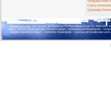
Serigrafia Porto 
Copos Personaliz
Camisetas Person
Brindebrasil.com
- Av. Carneiro da Fontoura,776 Porto Alegre Fone: 51-3084.6981 br
alegre - brindes personalizados em porto alegre - estamparia em florianópolis - serigraf
brindes brasil porto alegre - camisetas florianópolis - canecas personalizadas porto 