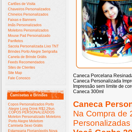
Cartões de Visita
Chaveiros Personalizados
Chinelos Personalizados
Faixas e Banners
Imãs Personalizados
Moletons Personalizados
Mouse Pad Personalizado
Panfletos
Sacola Personalizada Lixo TNT
Brindes Porto Alegre Serigrafia
Caneta de Brinde Grátis
Feeds Recomendados
Sites de Clientes
Site Map
Caneca Porcelana Resinada 
Fale Conosco
Caneca Personalizada Impre
Impressão sem limite de cor
Caneca 300ml
Camisetas e Brindes
Caneca Person
Copos Personalizados Porto
Alegre Long Drink R$2,29un.
Na Compra de 
COPOS PERSONALIZADOS
Moleton Personalizado Moletons
Personalizadas
Porto Alegre Moletom
Camiseta Sexo Grátis
Estamparia Florianópolis Nova