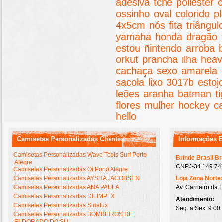
adesiva
tchê
poliester
ossinho
oval
colorido
pl
4x5cm
nós
fita
triângul
yamaha
honda
dragão
estou
ñintendo
arroba
orkut
prancha
ilha
hea
cachaça
sexo
amarela
sacola
lixo
3017b
estoj
leões
aranha
batman
t
flores
mulher
hockey
c
hello
Camisetas Personalizadas Clientes
Informações 
Camisetas Personalizadas Wave Tools Surf Porto
Brinde Brasil B
Alegre
CNPJ-34.149.747
Camisetas Personalizadas Oi Porto Alegre
Camisetas Personalizadas AYSHA JACOBSEN
Loja Zona Norte
Camisetas Personalizadas ANA PAULA
Av. Carneiro da 
Camisetas Personalizadas DILIMPEX
Atendimento:
Camisetas Personalizadas Sinalux
Seg. a Sex. 9:00
Camisetas Personalizadas BOMBEIROS DE
ELDORADO DO SUL