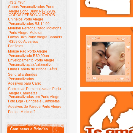
R$ 2,79un
Copos Personalizados Porto
Alegre Long Drink R$2,29un.
COPOS PERSONALIZADOS
Chinelos Porto Alegre
Personalizados R$ 14,90
Moleton Personalizado Moletons
Porto Alegre Moletom
Faixas Bixo Porto Alegre Banners
R$59,00 Adesivos
Panfletos
Mouse Pad Porto Alegre
Personalizado R$9,90un.
Envelopamento Porto Alegre
Personalização Automotivo
Linda Caneta de Brinde Grátis
Serigrafia Brindes
Personalizados
Adesivos para Carro
Camisetas Personalizadas Porto
Alegre Camisetas
Personalizadas em Porto Alegre
Foto Loja - Brindes e Camisetas
Adesivos de Parede Porto Alegre
Pedido Mínimo ?
Camisetas e Brindes