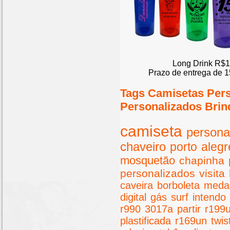
Long Drink R$1
Prazo de entrega de 1
Tags Camisetas Per
Personalizados Brin
camiseta
persona
chaveiro
porto
alegr
mosquetão
chapinha
personalizados
visita
caveira
borboleta
meda
digital
gás
surf
intendo
r990
3017a
partir
r199
plastificada
r169un
twis