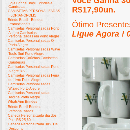
Você Ganha 30
Loja Brinde Brasil Brindes e
Camisetas
R$17,90un.
CAMISETAS PERSONALIZADAS
FLORIANÓPOLIS
Brinde Brasil - Brindes
Ótimo Presente
Promocionais
Camisetas Personalizadas Porto
Ligue Agora ! 
Alegre Camisetas
Personalizadas em Porto Alegre
Camisetas Personalizadas Oi
Porto Alegre
Camisetas Personalizadas Wave
Tools Surf Porto Alegre
Camisetas Gaúchas Camisetas
Gauderias
Camisetas Personalizadas Porto
Alegre RS
Camisetas Personalizadas Feira
do Livro Porto Alegre
Camisetas Personalizadas
Wizard Porto Alegre
Camisetas Personalizadas
Tecline Porto Alegre
WhatsApp Brindes
Brinde Brasil Brindes
Personalizados
Caneca Personalizada dia dos
Pais R$ 25,60
Caneca Personalizada 30% De
Desconto