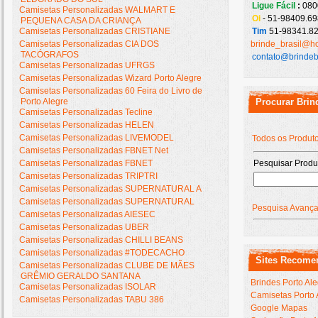
Ligue Fácil
:
080
Camisetas Personalizadas WALMART E
Oi
- 51-98409.69
PEQUENA CASA DA CRIANÇA
Camisetas Personalizadas CRISTIANE
Tim
51-98341.82
Camisetas Personalizadas CIA DOS
brinde_brasil@h
TACÓGRAFOS
contato@brindeb
Camisetas Personalizadas UFRGS
Camisetas Personalizadas Wizard Porto Alegre
Camisetas Personalizadas 60 Feira do Livro de
Porto Alegre
Procurar Brin
Camisetas Personalizadas Tecline
Camisetas Personalizadas HELEN
Camisetas Personalizadas LIVEMODEL
Todos os Produt
Camisetas Personalizadas FBNET Net
Camisetas Personalizadas FBNET
Pesquisar Produ
Camisetas Personalizadas TRIPTRI
Camisetas Personalizadas SUPERNATURAL A
Camisetas Personalizadas SUPERNATURAL
Pesquisa Avanç
Camisetas Personalizadas AIESEC
Camisetas Personalizadas UBER
Camisetas Personalizadas CHILLI BEANS
Camisetas Personalizadas #TODECACHO
Sites Recome
Camisetas Personalizadas CLUBE DE MÃES
GRÊMIO GERALDO SANTANA
Brindes Porto Al
Camisetas Personalizadas ISOLAR
Camisetas Porto 
Camisetas Personalizadas TABU 386
Google Mapas